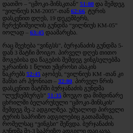
დათმო – “ცმოკი-მინსკთან”
51:80
და შემდეგ
“ვილნიუს KM-2005”-თან
62:66
. ტურის
დასკვნით დღეს, 19 დეკემბერს,
ჩერქეზიშვილის გუნდმა “ვილნიუს KM-05”
იოლად –
63:45
დაამარცხა.
რაც შეეხება “ვინგსს”, ბურჯანაძის გუნდმა 5-
დან 3 მატჩი მოიგო. პირველ დღეს თითო
მოგებისა და წაგების შემდეგ ვინგსელებმა
უკრაინის 1 წლით უმცროსი ასაკის
ნაკრებს
52:45
აჯობეს, “ვილნიუს KM -თან კი
შანსი არ ჰქონიათ –
32:80
. პირველ წრის
დასკვნით მატჩში ბურჯანაძის გუნდმა
“ლუქსემბურგს”
51:35
მოუგო და მიმდინარე
ცხრილში ბელარუსული “ცმოკი-მინსკის”
შემდეგ მე-2 ადგილზეა. უშუალოდ პირველი
ტურის საპრიზო ადგილებიც გათამაშდა,
რომელსაც “ვინგსი” შეწვდა. ბურჯანაძის
გუნდმა მე-3 საპრიზო ადგილი დაიკავა.