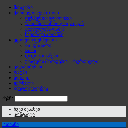
მთავარი
ქართული ფეხბურთი
ფეხბურთი ტფილისში
“ათიანის” ანთოლოგიიდან
გვეშველება რამე?
საუბრები ათიანში
უცხოური ფეხბურთი
Pro-ფ(ა)ილი
Zoom
დიდი ათიანები
უმადური პროფესია – მწვრთნელი
კალათბურთი
რაგბი
ბლოგი
ჟურნალი
ფოტოგალერეა
ძებნა
ჩვენ შესახებ
კონტაქტი
ათიანი