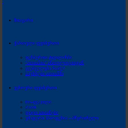
მთავარი
ქართული ფეხბურთი
ფეხბურთი ტფილისში
“ათიანის” ანთოლოგიიდან
გვეშველება რამე?
საუბრები ათიანში
უცხოური ფეხბურთი
Pro-ფ(ა)ილი
Zoom
დიდი ათიანები
უმადური პროფესია – მწვრთნელი