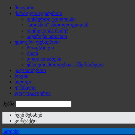
მთავარი
ქართული ფეხბურთი
ფეხბურთი ტფილისში
“ათიანის” ანთოლოგიიდან
გვეშველება რამე?
საუბრები ათიანში
უცხოური ფეხბურთი
Pro-ფ(ა)ილი
Zoom
დიდი ათიანები
უმადური პროფესია – მწვრთნელი
კალათბურთი
რაგბი
ბლოგი
ჟურნალი
ფოტოგალერეა
ძებნა
ჩვენ შესახებ
კონტაქტი
ათიანი