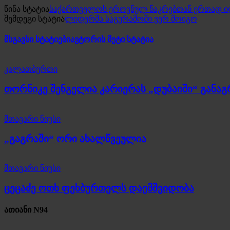
წინა სტატია
საქართველოს ეროვნულ ნაკრებთან ერთად ილ
შემდეგი სტატია
ლიდერმა საგურამოში ვერ მოიგო
მსგავსი სტატიები
ავტორის მეტი სტატია
კალათბურთი
თორნიკე შენგელია კარიერას „დუბაიში“ განა
მთავარი ნიუსი
„გაგრაში“ ორი ახალწვეულია
მთავარი ნიუსი
ცეცაძე ოთხ ფეხბურთელს დაემშვიდობა
ათიანი N94