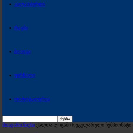
კალათბურთი
რაგბი
ბლოგი
ჟურნალი
ფოტოგალერეა
მთავარი ნიუსი
ქალთა ლიგაში რეგულარული ჩემპიონატი