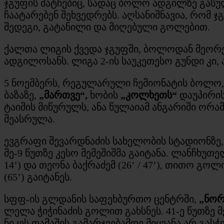
ჯგუფის მატჩებიც, სადაც ბოლო ადგილზე გასუ
ჩაატარებენ შეხვედრებს. აღსანიშნავია, რო
შედეგი, გატანილი და მიღებული გოლებით.
ქალთა ლიგის ქვედა ჯგუფში, ბოლოდან მეორე 
ადგილოსანს. ლიგა 2-ის საუკეთესო გუნდი კი
5 ნოემბერს, რეგულარული ჩემიონატის ბოლო, 
ბაზაზე,
„მართვე“,
ხობის
„კოლხეთს“
დაუპირი
ტაიმის მიწურულს, ანა წულაიამ ანგარიში ორა
შეასრულა.
ევგრაფი შევარდნაძის სახელობის სტადიონზე
მე-9 წუთზე კესო მემეშიშმა გაიტანა. ლანჩხუთ
14’) და თეონა ბაქრაძემ (26’ / 47’), თითო გო
(65’) გაიტანეს.
სფფ-ის გლდანის საფეხბურთო ცენტრში,
„ნორ
ლელა ჭიჭინაძის გოლით გახსნეს. 41-ე წუთზე
ნიკეს თამაშის გამარჯვებამდე მიყვანა არ გას