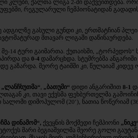
ლი კლუბი, ქალთა ლიგა 2-ში დაქვეითდება. ორი
მ ჯგუფებში, რეგულარული ჩემპიონატიდან გადა
ადგილზე გასული გუნდი კი, ერთმატჩიან პლეი
, ავტომატურად მთავარ ლიგაში დაწინაურდება.
მე-14 ტური გაიმართა. ქუთაისში, „ტორპედოს“
სპირდა და
0-4
დამარცხდა. სტუმრებმა ანგარიში 
მდე გაზარდა. მეორე ტაიმში კი, წულაიამ კიდევ
,
„ლანჩხუთმა“
,
„ბათუმი“
დიდი ანგარიშით
8-1
დ
ელთაგან კი, თავი ექვსმა ფეხბურთელმა გამოიჩინ
ლი სალომი დიმოპულომ (20’), ნათია წოწერიამ (3
ჩმა დინამომ“,
ქვეყნის მოქმედი ჩემპიონი
„ნიკე
 მეტოქეს მარი ბეგიაშვილმა მეორე გოლი გაუტა
ჭირვებიათ. მსაჯის მიერ კომპენსირებულ დროში, 