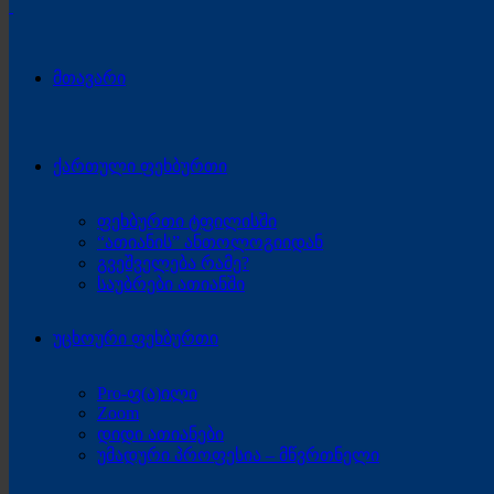
მთავარი
ქართული ფეხბურთი
ფეხბურთი ტფილისში
“ათიანის” ანთოლოგიიდან
გვეშველება რამე?
საუბრები ათიანში
უცხოური ფეხბურთი
Pro-ფ(ა)ილი
Zoom
დიდი ათიანები
უმადური პროფესია – მწვრთნელი