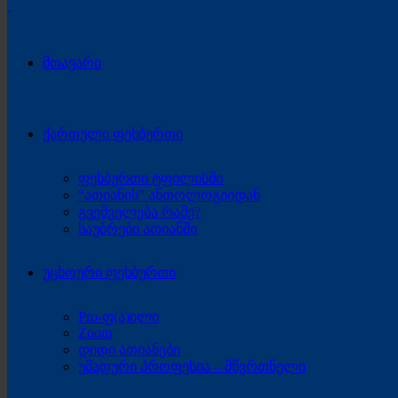
მთავარი
ქართული ფეხბურთი
ფეხბურთი ტფილისში
“ათიანის” ანთოლოგიიდან
გვეშველება რამე?
საუბრები ათიანში
უცხოური ფეხბურთი
Pro-ფ(ა)ილი
Zoom
დიდი ათიანები
უმადური პროფესია – მწვრთნელი