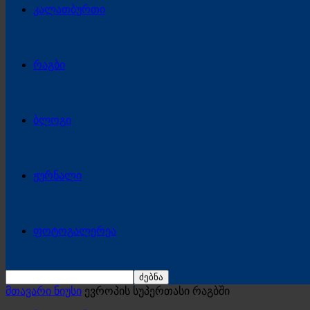
კალათბურთი
რაგბი
ბლოგი
ჟურნალი
ფოტოგალერეა
მთავარი ნიუსი
ევროპის სუპერთასი რაგბში