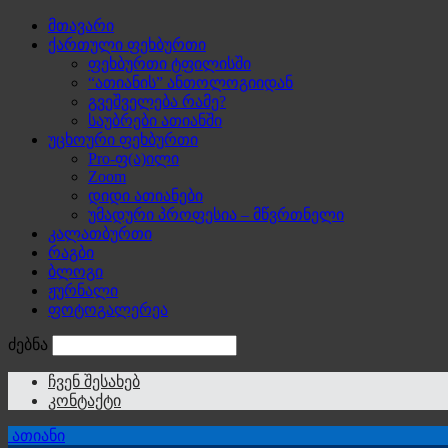
მთავარი
ქართული ფეხბურთი
ფეხბურთი ტფილისში
“ათიანის” ანთოლოგიიდან
გვეშველება რამე?
საუბრები ათიანში
უცხოური ფეხბურთი
Pro-ფ(ა)ილი
Zoom
დიდი ათიანები
უმადური პროფესია – მწვრთნელი
კალათბურთი
რაგბი
ბლოგი
ჟურნალი
ფოტოგალერეა
ძებნა
ჩვენ შესახებ
კონტაქტი
ათიანი