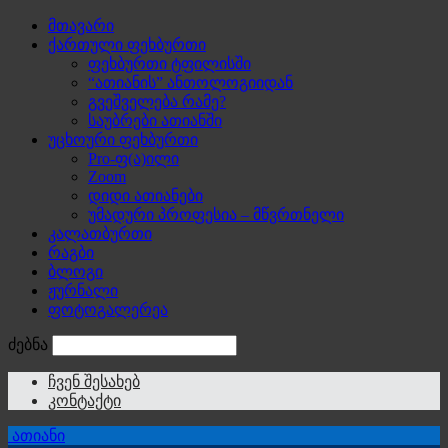
მთავარი
ქართული ფეხბურთი
ფეხბურთი ტფილისში
“ათიანის” ანთოლოგიიდან
გვეშველება რამე?
საუბრები ათიანში
უცხოური ფეხბურთი
Pro-ფ(ა)ილი
Zoom
დიდი ათიანები
უმადური პროფესია – მწვრთნელი
კალათბურთი
რაგბი
ბლოგი
ჟურნალი
ფოტოგალერეა
ძებნა
ჩვენ შესახებ
კონტაქტი
ათიანი