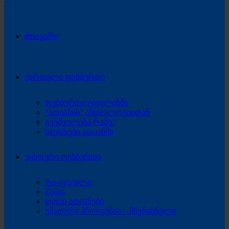
მთავარი
ქართული ფეხბურთი
ფეხბურთი ტფილისში
“ათიანის” ანთოლოგიიდან
გვეშველება რამე?
საუბრები ათიანში
უცხოური ფეხბურთი
Pro-ფ(ა)ილი
Zoom
დიდი ათიანები
უმადური პროფესია – მწვრთნელი