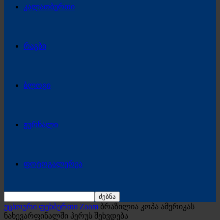
კალათბურთი
რაგბი
ბლოგი
ჟურნალი
ფოტოგალერეა
უცხოური ფეხბურთი
Zoom
ბრაზილია კოპა ამერიკას
ნახევარფინალში პერუს შეხვდება