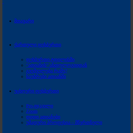
მთავარი
ქართული ფეხბურთი
ფეხბურთი ტფილისში
“ათიანის” ანთოლოგიიდან
გვეშველება რამე?
საუბრები ათიანში
უცხოური ფეხბურთი
Pro-ფ(ა)ილი
Zoom
დიდი ათიანები
უმადური პროფესია – მწვრთნელი