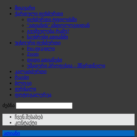
მთავარი
ქართული ფეხბურთი
ფეხბურთი ტფილისში
“ათიანის” ანთოლოგიიდან
გვეშველება რამე?
საუბრები ათიანში
უცხოური ფეხბურთი
Pro-ფ(ა)ილი
Zoom
დიდი ათიანები
უმადური პროფესია – მწვრთნელი
კალათბურთი
რაგბი
ბლოგი
ჟურნალი
ფოტოგალერეა
ძებნა
ჩვენ შესახებ
კონტაქტი
ათიანი