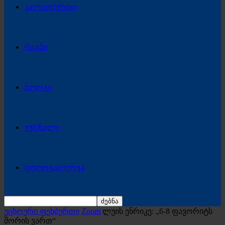
კალათბურთი
რაგბი
ბლოგი
ჟურნალი
ფოტოგალერეა
უცხოური ფეხბურთი
Zoom
ლუის ენრიკე: „6-8 ფავორიტს
შორის ვართ“