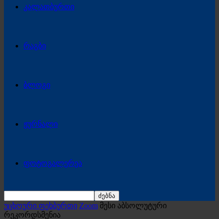
კალათბურთი
რაგბი
ბლოგი
ჟურნალი
ფოტოგალერეა
უცხოური ფეხბურთი
Zoom
მესი აბსოლუტური
რეკორდსმენია