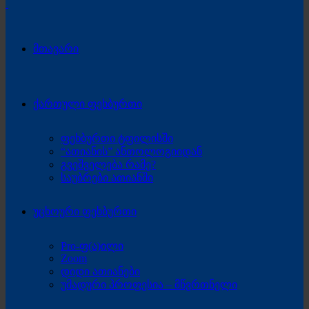
მთავარი
ქართული ფეხბურთი
ფეხბურთი ტფილისში
“ათიანის” ანთოლოგიიდან
გვეშველება რამე?
საუბრები ათიანში
უცხოური ფეხბურთი
Pro-ფ(ა)ილი
Zoom
დიდი ათიანები
უმადური პროფესია – მწვრთნელი