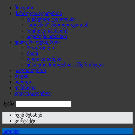
მთავარი
ქართული ფეხბურთი
ფეხბურთი ტფილისში
“ათიანის” ანთოლოგიიდან
გვეშველება რამე?
საუბრები ათიანში
უცხოური ფეხბურთი
Pro-ფ(ა)ილი
Zoom
დიდი ათიანები
უმადური პროფესია – მწვრთნელი
კალათბურთი
რაგბი
ბლოგი
ჟურნალი
ფოტოგალერეა
ძებნა
ჩვენ შესახებ
კონტაქტი
ათიანი