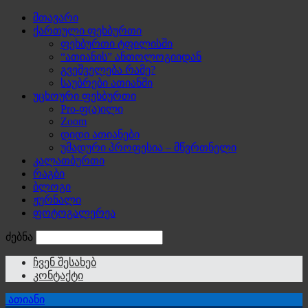
მთავარი
ქართული ფეხბურთი
ფეხბურთი ტფილისში
“ათიანის” ანთოლოგიიდან
გვეშველება რამე?
საუბრები ათიანში
უცხოური ფეხბურთი
Pro-ფ(ა)ილი
Zoom
დიდი ათიანები
უმადური პროფესია – მწვრთნელი
კალათბურთი
რაგბი
ბლოგი
ჟურნალი
ფოტოგალერეა
ძებნა
ჩვენ შესახებ
კონტაქტი
ათიანი