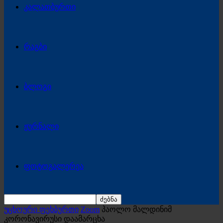
კალათბურთი
რაგბი
ბლოგი
ჟურნალი
ფოტოგალერეა
უცხოური ფეხბურთი
Zoom
პაოლო მალდინიმ
კორონავირუსი დაამარცხა