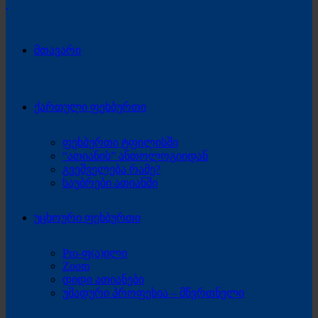
მთავარი
ქართული ფეხბურთი
ფეხბურთი ტფილისში
“ათიანის” ანთოლოგიიდან
გვეშველება რამე?
საუბრები ათიანში
უცხოური ფეხბურთი
Pro-ფ(ა)ილი
Zoom
დიდი ათიანები
უმადური პროფესია – მწვრთნელი