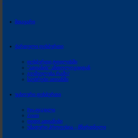
მთავარი
ქართული ფეხბურთი
ფეხბურთი ტფილისში
“ათიანის” ანთოლოგიიდან
გვეშველება რამე?
საუბრები ათიანში
უცხოური ფეხბურთი
Pro-ფ(ა)ილი
Zoom
დიდი ათიანები
უმადური პროფესია – მწვრთნელი