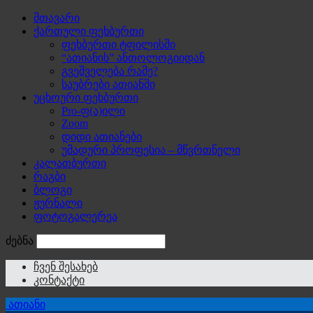
მთავარი
ქართული ფეხბურთი
ფეხბურთი ტფილისში
“ათიანის” ანთოლოგიიდან
გვეშველება რამე?
საუბრები ათიანში
უცხოური ფეხბურთი
Pro-ფ(ა)ილი
Zoom
დიდი ათიანები
უმადური პროფესია – მწვრთნელი
კალათბურთი
რაგბი
ბლოგი
ჟურნალი
ფოტოგალერეა
ძებნა
ჩვენ შესახებ
კონტაქტი
ათიანი