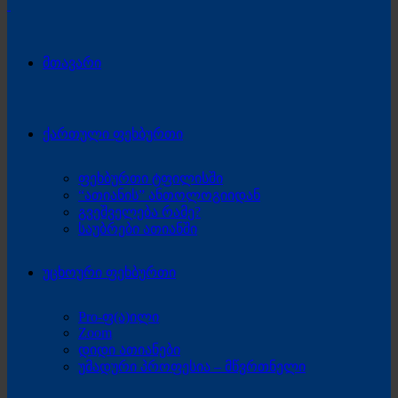
მთავარი
ქართული ფეხბურთი
ფეხბურთი ტფილისში
“ათიანის” ანთოლოგიიდან
გვეშველება რამე?
საუბრები ათიანში
უცხოური ფეხბურთი
Pro-ფ(ა)ილი
Zoom
დიდი ათიანები
უმადური პროფესია – მწვრთნელი