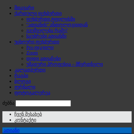
მთავარი
ქართული ფეხბურთი
ფეხბურთი ტფილისში
“ათიანის” ანთოლოგიიდან
გვეშველება რამე?
საუბრები ათიანში
უცხოური ფეხბურთი
Pro-ფ(ა)ილი
Zoom
დიდი ათიანები
უმადური პროფესია – მწვრთნელი
კალათბურთი
რაგბი
ბლოგი
ჟურნალი
ფოტოგალერეა
ძებნა
ჩვენ შესახებ
კონტაქტი
ათიანი