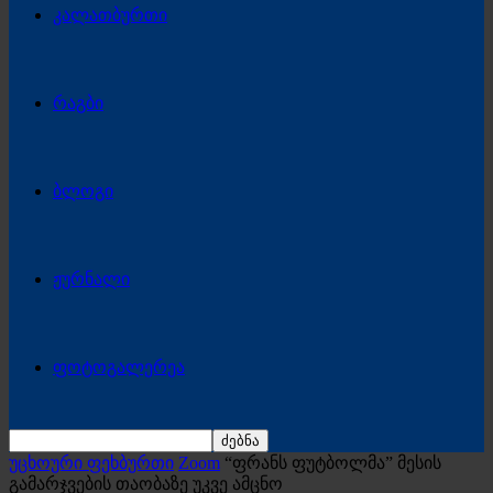
კალათბურთი
რაგბი
ბლოგი
ჟურნალი
ფოტოგალერეა
უცხოური ფეხბურთი
Zoom
“ფრანს ფუტბოლმა” მესის
გამარჯვების თაობაზე უკვე ამცნო