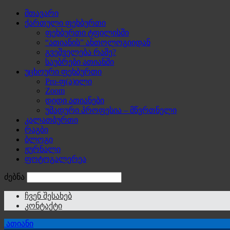
მთავარი
ქართული ფეხბურთი
ფეხბურთი ტფილისში
“ათიანის” ანთოლოგიიდან
გვეშველება რამე?
საუბრები ათიანში
უცხოური ფეხბურთი
Pro-ფ(ა)ილი
Zoom
დიდი ათიანები
უმადური პროფესია – მწვრთნელი
კალათბურთი
რაგბი
ბლოგი
ჟურნალი
ფოტოგალერეა
ძებნა
ჩვენ შესახებ
კონტაქტი
ათიანი