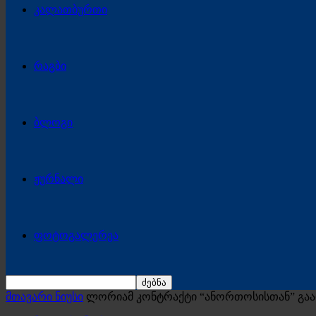
კალათბურთი
რაგბი
ბლოგი
ჟურნალი
ფოტოგალერეა
მთავარი ნიუსი
ლორიამ კონტრაქტი “ანორთოსისთან” გა