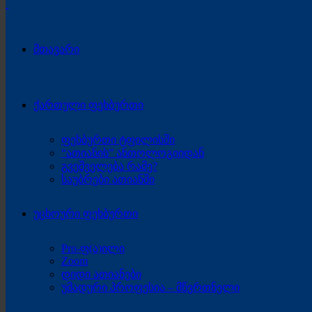
მთავარი
ქართული ფეხბურთი
ფეხბურთი ტფილისში
“ათიანის” ანთოლოგიიდან
გვეშველება რამე?
საუბრები ათიანში
უცხოური ფეხბურთი
Pro-ფ(ა)ილი
Zoom
დიდი ათიანები
უმადური პროფესია – მწვრთნელი