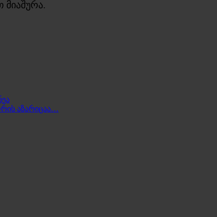
 მიაშურა.
ნეა
ორის აზარიცაა…