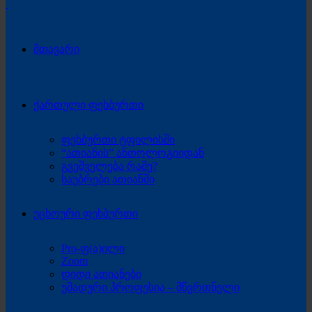
მთავარი
ქართული ფეხბურთი
ფეხბურთი ტფილისში
“ათიანის” ანთოლოგიიდან
გვეშველება რამე?
საუბრები ათიანში
უცხოური ფეხბურთი
Pro-ფ(ა)ილი
Zoom
დიდი ათიანები
უმადური პროფესია – მწვრთნელი