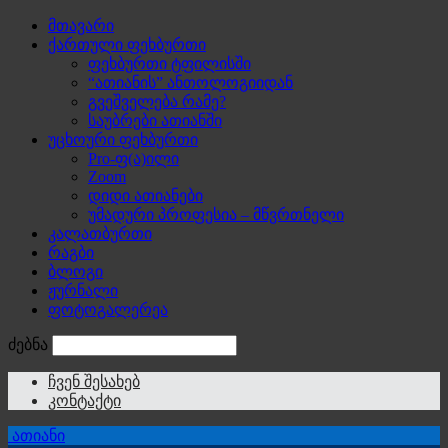
მთავარი
ქართული ფეხბურთი
ფეხბურთი ტფილისში
“ათიანის” ანთოლოგიიდან
გვეშველება რამე?
საუბრები ათიანში
უცხოური ფეხბურთი
Pro-ფ(ა)ილი
Zoom
დიდი ათიანები
უმადური პროფესია – მწვრთნელი
კალათბურთი
რაგბი
ბლოგი
ჟურნალი
ფოტოგალერეა
ძებნა
ჩვენ შესახებ
კონტაქტი
ათიანი