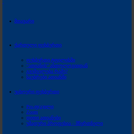
მთავარი
ქართული ფეხბურთი
ფეხბურთი ტფილისში
“ათიანის” ანთოლოგიიდან
გვეშველება რამე?
საუბრები ათიანში
უცხოური ფეხბურთი
Pro-ფ(ა)ილი
Zoom
დიდი ათიანები
უმადური პროფესია – მწვრთნელი