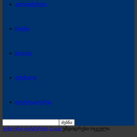
კალათბურთი
რაგბი
ბლოგი
ჟურნალი
ფოტოგალერეა
უცხოური ფეხბურთი
Zoom
უმდიდრესი ოცეული