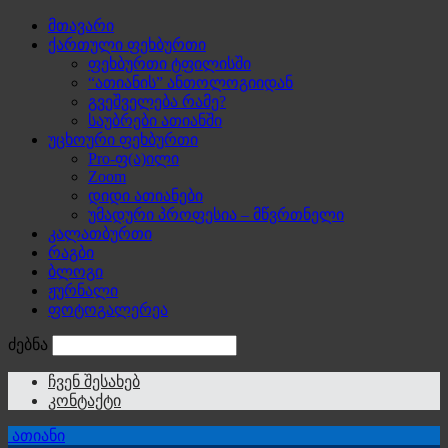
მთავარი
ქართული ფეხბურთი
ფეხბურთი ტფილისში
“ათიანის” ანთოლოგიიდან
გვეშველება რამე?
საუბრები ათიანში
უცხოური ფეხბურთი
Pro-ფ(ა)ილი
Zoom
დიდი ათიანები
უმადური პროფესია – მწვრთნელი
კალათბურთი
რაგბი
ბლოგი
ჟურნალი
ფოტოგალერეა
ძებნა
ჩვენ შესახებ
კონტაქტი
ათიანი