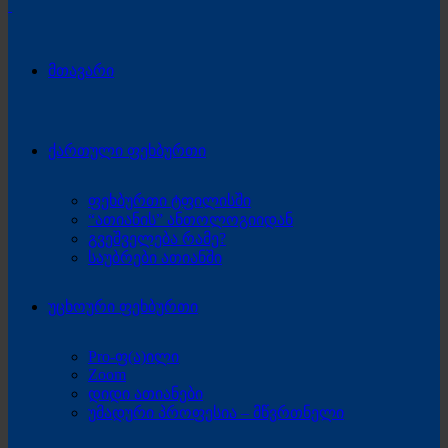
მთავარი
ქართული ფეხბურთი
ფეხბურთი ტფილისში
“ათიანის” ანთოლოგიიდან
გვეშველება რამე?
საუბრები ათიანში
უცხოური ფეხბურთი
Pro-ფ(ა)ილი
Zoom
დიდი ათიანები
უმადური პროფესია – მწვრთნელი