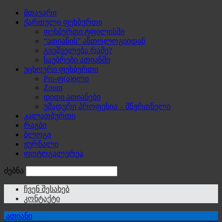
მთავარი
ქართული ფეხბურთი
ფეხბურთი ტფილისში
“ათიანის” ანთოლოგიიდან
გვეშველება რამე?
საუბრები ათიანში
უცხოური ფეხბურთი
Pro-ფ(ა)ილი
Zoom
დიდი ათიანები
უმადური პროფესია – მწვრთნელი
კალათბურთი
რაგბი
ბლოგი
ჟურნალი
ფოტოგალერეა
ძებნა
ჩვენ შესახებ
კონტაქტი
ათიანი