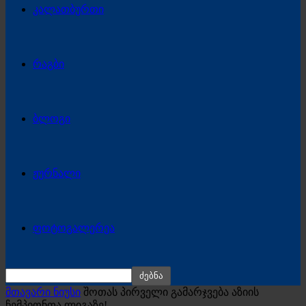
კალათბურთი
რაგბი
ბლოგი
ჟურნალი
ფოტოგალერეა
მთავარი ნიუსი
შოთას პირველი გამარჯვება აზიის
ჩემპიონთა ლიგაზე!