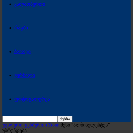
კალათბურთი
რაგბი
ბლოგი
ჟურნალი
ფოტოგალერეა
უცხოური ფეხბურთი
Zoom
მესი “ალბისელესტეს”
უბრუნდება