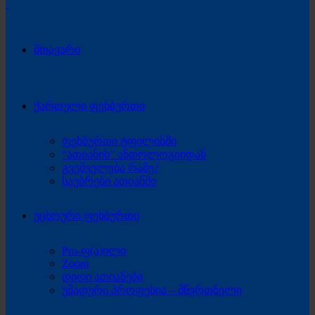
მთავარი
ქართული ფეხბურთი
ფეხბურთი ტფილისში
“ათიანის” ანთოლოგიიდან
გვეშველება რამე?
საუბრები ათიანში
უცხოური ფეხბურთი
Pro-ფ(ა)ილი
Zoom
დიდი ათიანები
უმადური პროფესია – მწვრთნელი