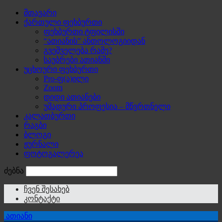
მთავარი
ქართული ფეხბურთი
ფეხბურთი ტფილისში
“ათიანის” ანთოლოგიიდან
გვეშველება რამე?
საუბრები ათიანში
უცხოური ფეხბურთი
Pro-ფ(ა)ილი
Zoom
დიდი ათიანები
უმადური პროფესია – მწვრთნელი
კალათბურთი
რაგბი
ბლოგი
ჟურნალი
ფოტოგალერეა
ძებნა
ჩვენ შესახებ
კონტაქტი
ათიანი