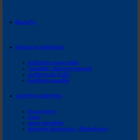
მთავარი
ქართული ფეხბურთი
ფეხბურთი ტფილისში
“ათიანის” ანთოლოგიიდან
გვეშველება რამე?
საუბრები ათიანში
უცხოური ფეხბურთი
Pro-ფ(ა)ილი
Zoom
დიდი ათიანები
უმადური პროფესია – მწვრთნელი