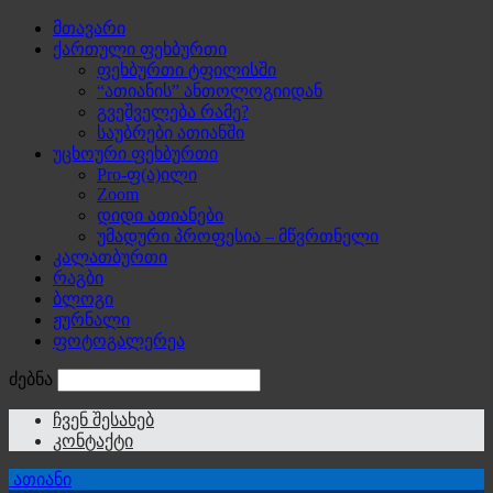
მთავარი
ქართული ფეხბურთი
ფეხბურთი ტფილისში
“ათიანის” ანთოლოგიიდან
გვეშველება რამე?
საუბრები ათიანში
უცხოური ფეხბურთი
Pro-ფ(ა)ილი
Zoom
დიდი ათიანები
უმადური პროფესია – მწვრთნელი
კალათბურთი
რაგბი
ბლოგი
ჟურნალი
ფოტოგალერეა
ძებნა
ჩვენ შესახებ
კონტაქტი
ათიანი