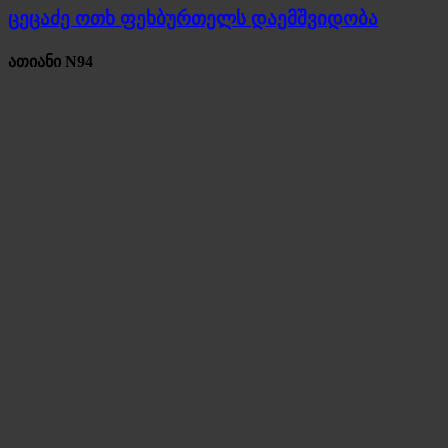
ცეცაძე ოთხ ფეხბურთელს დაემშვიდობა
ათიანი N94