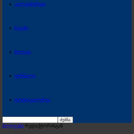
კალათბურთი
რაგბი
ბლოგი
ჟურნალი
ფოტოგალერეა
ბლოგები
რედაქტორისგან