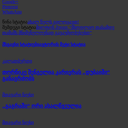
Google+
Pinterest
WhatsApp
წინა სტატია
ახალ წელს გილოცავთ!
შემდეგი სტატია
მილტონ ჰეიგი: “მსოფლიო თასამდე
თამაშს მნიშვნელოვნად გავაუმჯობესებთ”
მსგავსი სტატიები
ავტორის მეტი სტატია
კალათბურთი
თორნიკე შენგელია კარიერას „დუბაიში“
განაგრძობს
მთავარი ნიუსი
„გაგრაში“ ორი ახალწვეულია
მთავარი ნიუსი