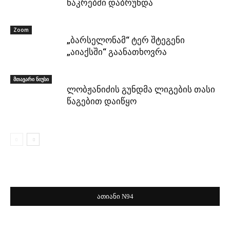
ნაკრებში დაბრუნდა
Zoom
„ბარსელონამ“ ტერ შტეგენი
„აიაქსში“ გაანათხოვრა
მთავარი ნიუსი
ლობჟანიძის გუნდმა ლიგების თასი
წაგებით დაიწყო
ათიანი N94