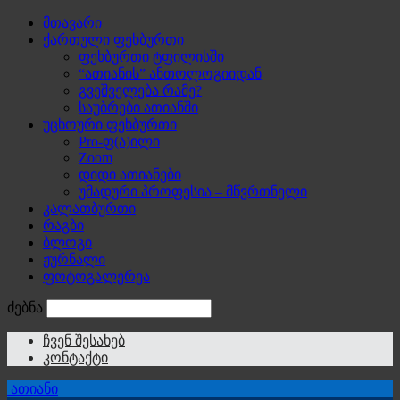
მთავარი
ქართული ფეხბურთი
ფეხბურთი ტფილისში
“ათიანის” ანთოლოგიიდან
გვეშველება რამე?
საუბრები ათიანში
უცხოური ფეხბურთი
Pro-ფ(ა)ილი
Zoom
დიდი ათიანები
უმადური პროფესია – მწვრთნელი
კალათბურთი
რაგბი
ბლოგი
ჟურნალი
ფოტოგალერეა
ძებნა
ჩვენ შესახებ
კონტაქტი
ათიანი