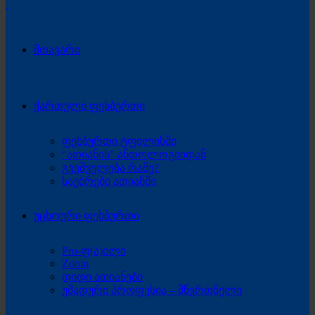
მთავარი
ქართული ფეხბურთი
ფეხბურთი ტფილისში
“ათიანის” ანთოლოგიიდან
გვეშველება რამე?
საუბრები ათიანში
უცხოური ფეხბურთი
Pro-ფ(ა)ილი
Zoom
დიდი ათიანები
უმადური პროფესია – მწვრთნელი