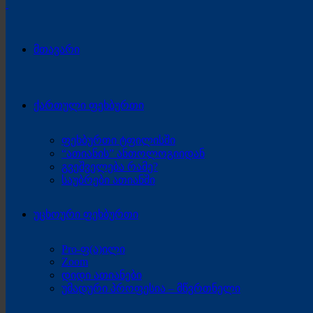
მთავარი
ქართული ფეხბურთი
ფეხბურთი ტფილისში
“ათიანის” ანთოლოგიიდან
გვეშველება რამე?
საუბრები ათიანში
უცხოური ფეხბურთი
Pro-ფ(ა)ილი
Zoom
დიდი ათიანები
უმადური პროფესია – მწვრთნელი