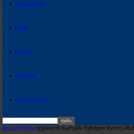
კალათბურთი
რაგბი
ბლოგი
ჟურნალი
ფოტოგალერეა
მთავარი ნიუსი
ფუტსალის ნაკრებმა რუმინეთს მეორე ამხა