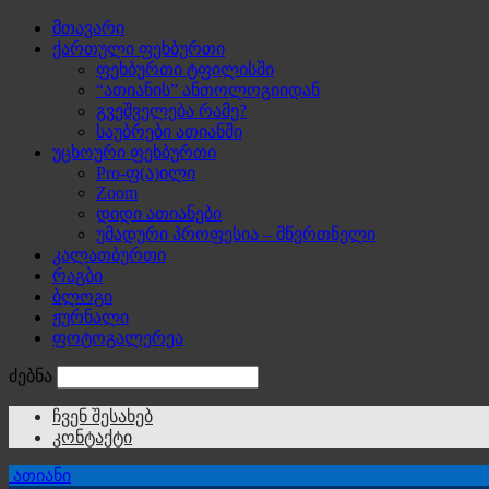
მთავარი
ქართული ფეხბურთი
ფეხბურთი ტფილისში
“ათიანის” ანთოლოგიიდან
გვეშველება რამე?
საუბრები ათიანში
უცხოური ფეხბურთი
Pro-ფ(ა)ილი
Zoom
დიდი ათიანები
უმადური პროფესია – მწვრთნელი
კალათბურთი
რაგბი
ბლოგი
ჟურნალი
ფოტოგალერეა
ძებნა
ჩვენ შესახებ
კონტაქტი
ათიანი