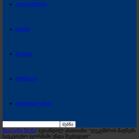
კალათბურთი
რაგბი
ბლოგი
ჟურნალი
ფოტოგალერეა
მთავარი ნიუსი
ავთანდილ ასათიანი: “დეკემბრის მატჩებს
საუკეთესო ფორმაში უნდა შევხვდეთ”