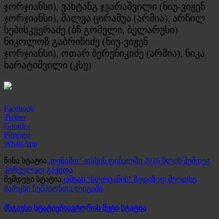
ჯორჯიანსი), ვახტანგ ჯვარაშვილი (ნიუ-ვიჟენ
ჯორჯიანსი), შალვა ცირამუა (არმია), არჩილ
სებისკვერაძე (ბჩ გომელი, ბელარუსი)
ნიკოლოზ გაბრიჩიძე (ნიუ-ვიჟენ
ჯორჯიანსი), ოთარ ბერეჩიკიძე (არმია), ნიკა
ხარატიშვილი (კსუ)
Facebook
Twitter
Google+
Pinterest
WhatsApp
წინა სტატია
„დინამო“ თასის ფინალში 2016 წლის შემდეგ
პირველად გავიდა
შემდეგი სტატია
კაშიას “სლოვანის” ზედიზედ მეოთხე
მარცხი ჩემპიონთა ლიგაში
მსგავსი სტატიები
ავტორის მეტი სტატია