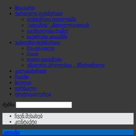
მთავარი
ქართული ფეხბურთი
ფეხბურთი ტფილისში
“ათიანის” ანთოლოგიიდან
გვეშველება რამე?
საუბრები ათიანში
უცხოური ფეხბურთი
Pro-ფ(ა)ილი
Zoom
დიდი ათიანები
უმადური პროფესია – მწვრთნელი
კალათბურთი
რაგბი
ბლოგი
ჟურნალი
ფოტოგალერეა
ძებნა
ჩვენ შესახებ
კონტაქტი
ათიანი