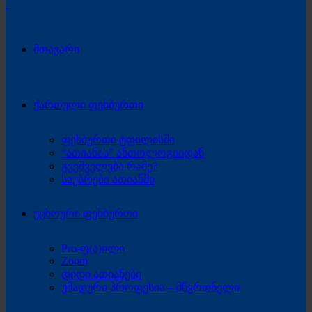
მთავარი
ქართული ფეხბურთი
ფეხბურთი ტფილისში
“ათიანის” ანთოლოგიიდან
გვეშველება რამე?
საუბრები ათიანში
უცხოური ფეხბურთი
Pro-ფ(ა)ილი
Zoom
დიდი ათიანები
უმადური პროფესია – მწვრთნელი