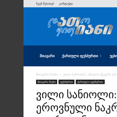
ჩვენ შესახებ
კონტაქტი
ათიანი
ᲛᲗᲐᲕᲐᲠᲘ
ᲥᲐᲠᲗᲣᲚᲘ ᲤᲔᲮᲑᲣᲠᲗᲘ
ᲣᲪᲮ
მთავარი ნიუსი
ვილი სანიოლი: „მთელი ქვეყანა ერ
მთავარი ნიუსი
ფეხბურთი
ქართული ფეხბურთი
ვილი სანიოლი:
ეროვნული ნაკრ