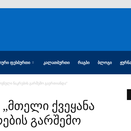
ᲝᲣᲠᲘ ᲤᲔᲮᲑᲣᲠᲗᲘ
ᲙᲐᲚᲐᲗᲑᲣᲠᲗᲘ
ᲠᲐᲒᲑᲘ
ᲑᲚᲝᲒᲘ
ᲟᲣᲠᲜ
ოვნული ნაკრების გარშემო გაერთიანდა“
 „მთელი ქვეყანა
ების გარშემო