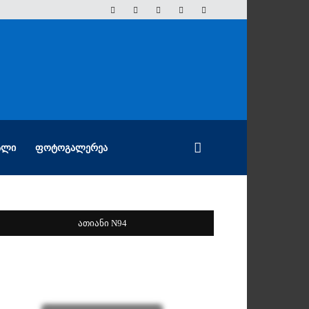
ᲐᲚᲘ
ᲤᲝᲢᲝᲒᲐᲚᲔᲠᲔᲐ
ათიანი N94