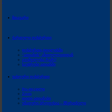
მთავარი
ქართული ფეხბურთი
ფეხბურთი ტფილისში
“ათიანის” ანთოლოგიიდან
გვეშველება რამე?
საუბრები ათიანში
უცხოური ფეხბურთი
Pro-ფ(ა)ილი
Zoom
დიდი ათიანები
უმადური პროფესია – მწვრთნელი