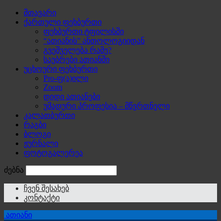
მთავარი
ქართული ფეხბურთი
ფეხბურთი ტფილისში
“ათიანის” ანთოლოგიიდან
გვეშველება რამე?
საუბრები ათიანში
უცხოური ფეხბურთი
Pro-ფ(ა)ილი
Zoom
დიდი ათიანები
უმადური პროფესია – მწვრთნელი
კალათბურთი
რაგბი
ბლოგი
ჟურნალი
ფოტოგალერეა
ძებნა
ჩვენ შესახებ
კონტაქტი
ათიანი