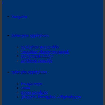
მთავარი
ქართული ფეხბურთი
ფეხბურთი ტფილისში
“ათიანის” ანთოლოგიიდან
გვეშველება რამე?
საუბრები ათიანში
უცხოური ფეხბურთი
Pro-ფ(ა)ილი
Zoom
დიდი ათიანები
უმადური პროფესია – მწვრთნელი