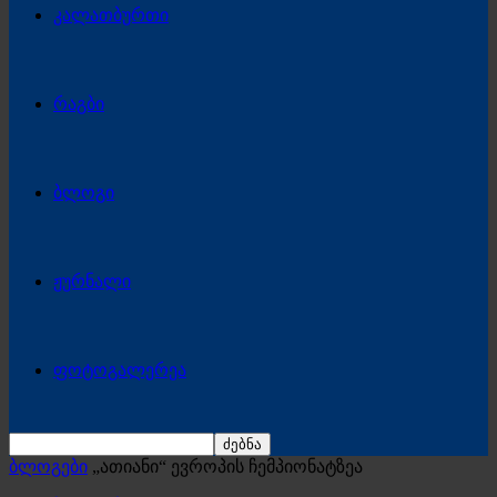
კალათბურთი
რაგბი
ბლოგი
ჟურნალი
ფოტოგალერეა
ბლოგები
„ათიანი“ ევროპის ჩემპიონატზეა