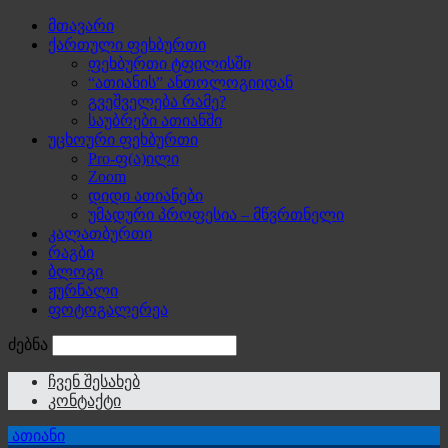
მთავარი
ქართული ფეხბურთი
ფეხბურთი ტფილისში
“ათიანის” ანთოლოგიიდან
გვეშველება რამე?
საუბრები ათიანში
უცხოური ფეხბურთი
Pro-ფ(ა)ილი
Zoom
დიდი ათიანები
უმადური პროფესია – მწვრთნელი
კალათბურთი
რაგბი
ბლოგი
ჟურნალი
ფოტოგალერეა
ძებნა
ჩვენ შესახებ
კონტაქტი
ათიანი