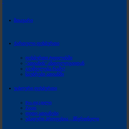
მთავარი
ქართული ფეხბურთი
ფეხბურთი ტფილისში
“ათიანის” ანთოლოგიიდან
გვეშველება რამე?
საუბრები ათიანში
უცხოური ფეხბურთი
Pro-ფ(ა)ილი
Zoom
დიდი ათიანები
უმადური პროფესია – მწვრთნელი