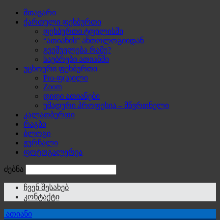
მთავარი
ქართული ფეხბურთი
ფეხბურთი ტფილისში
“ათიანის” ანთოლოგიიდან
გვეშველება რამე?
საუბრები ათიანში
უცხოური ფეხბურთი
Pro-ფ(ა)ილი
Zoom
დიდი ათიანები
უმადური პროფესია – მწვრთნელი
კალათბურთი
რაგბი
ბლოგი
ჟურნალი
ფოტოგალერეა
ძებნა
ჩვენ შესახებ
კონტაქტი
ათიანი