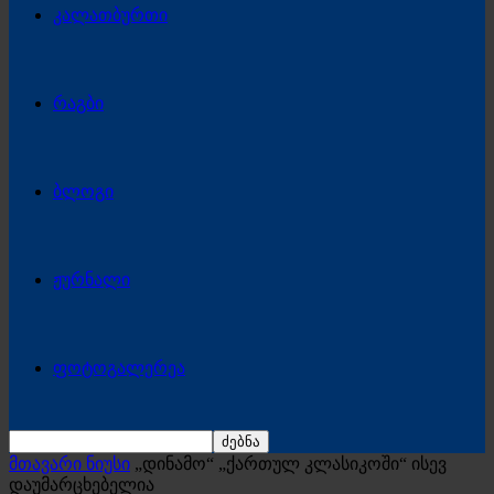
კალათბურთი
რაგბი
ბლოგი
ჟურნალი
ფოტოგალერეა
მთავარი ნიუსი
„დინამო“ „ქართულ კლასიკოში“ ისევ
დაუმარცხებელია