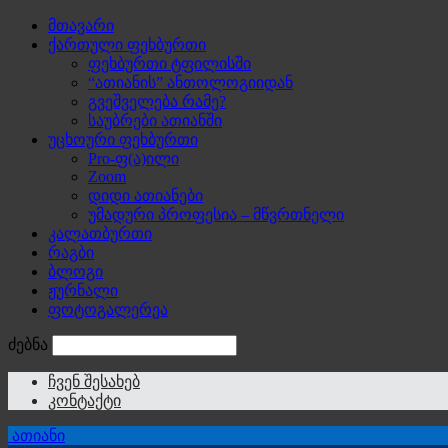
მთავარი
ქართული ფეხბურთი
ფეხბურთი ტფილისში
“ათიანის” ანთოლოგიიდან
გვეშველება რამე?
საუბრები ათიანში
უცხოური ფეხბურთი
Pro-ფ(ა)ილი
Zoom
დიდი ათიანები
უმადური პროფესია – მწვრთნელი
კალათბურთი
რაგბი
ბლოგი
ჟურნალი
ფოტოგალერეა
ძებნა
ჩვენ შესახებ
კონტაქტი
ათიანი