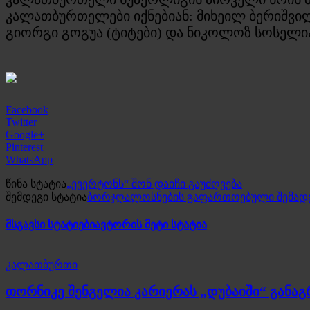
კალათბურთელები იქნებიან: მიხეილ ბერიშვილი
გიორგი გოგუა (ტიტები) და ნიკოლოზ სოსელია 
Facebook
Twitter
Google+
Pinterest
WhatsApp
წინა სტატია
„ევერტონს“ შონ დაიჩი გაუძღვება
შემდეგი სტატია
ბორჯღალოსნების გაფართოებული შემადგ
მსგავსი სტატიები
ავტორის მეტი სტატია
კალათბურთი
თორნიკე შენგელია კარიერას „დუბაიში“ განა