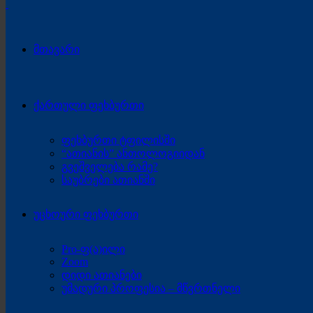
მთავარი
ქართული ფეხბურთი
ფეხბურთი ტფილისში
“ათიანის” ანთოლოგიიდან
გვეშველება რამე?
საუბრები ათიანში
უცხოური ფეხბურთი
Pro-ფ(ა)ილი
Zoom
დიდი ათიანები
უმადური პროფესია – მწვრთნელი