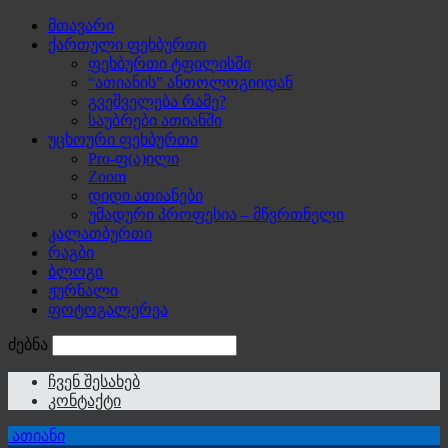
მთავარი
ქართული ფეხბურთი
ფეხბურთი ტფილისში
“ათიანის” ანთოლოგიიდან
გვეშველება რამე?
საუბრები ათიანში
უცხოური ფეხბურთი
Pro-ფ(ა)ილი
Zoom
დიდი ათიანები
უმადური პროფესია – მწვრთნელი
კალათბურთი
რაგბი
ბლოგი
ჟურნალი
ფოტოგალერეა
ძებნა
ჩვენ შესახებ
კონტაქტი
ათიანი