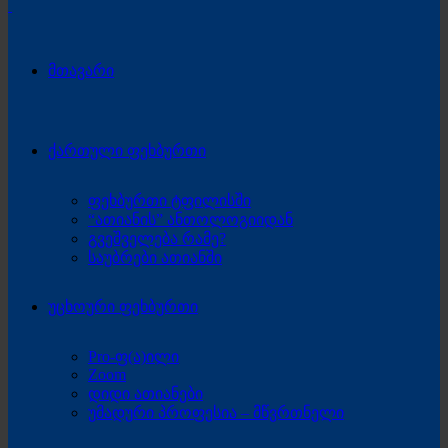
მთავარი
ქართული ფეხბურთი
ფეხბურთი ტფილისში
“ათიანის” ანთოლოგიიდან
გვეშველება რამე?
საუბრები ათიანში
უცხოური ფეხბურთი
Pro-ფ(ა)ილი
Zoom
დიდი ათიანები
უმადური პროფესია – მწვრთნელი