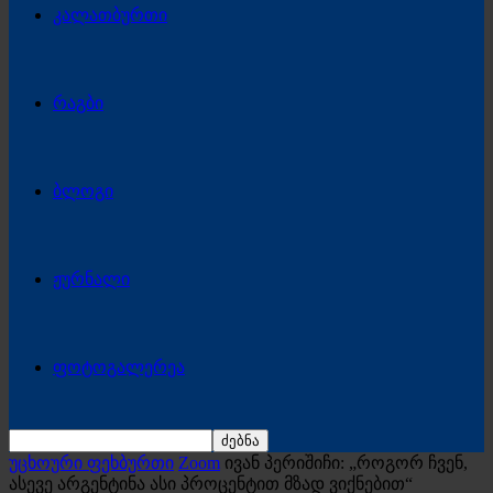
კალათბურთი
რაგბი
ბლოგი
ჟურნალი
ფოტოგალერეა
უცხოური ფეხბურთი
Zoom
ივან პერიშიჩი: „როგორ ჩვენ,
ასევე არგენტინა ასი პროცენტით მზად ვიქნებით“