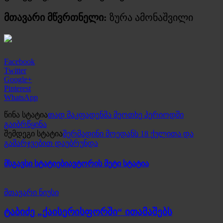
მთავარი მწვრთნელი:
ზურა ამონაშვილი
Facebook
Twitter
Google+
Pinterest
WhatsApp
წინა სტატია
თად მაკფადენმა მეოთხე პერიოდში
გაიბრწყინა
შემდეგი სტატია
შერმადინი მოედანს 18 ქულითა და
გამარჯვებით დაუბრუნდა
მსგავსი სტატიები
ავტორის მეტი სტატია
მთავარი ნიუსი
ტაბიძე „ქაისერისფორში“ ითამაშებს