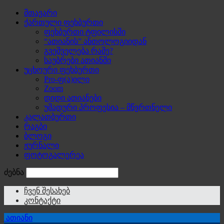
მთავარი
ქართული ფეხბურთი
ფეხბურთი ტფილისში
“ათიანის” ანთოლოგიიდან
გვეშველება რამე?
საუბრები ათიანში
უცხოური ფეხბურთი
Pro-ფ(ა)ილი
Zoom
დიდი ათიანები
უმადური პროფესია – მწვრთნელი
კალათბურთი
რაგბი
ბლოგი
ჟურნალი
ფოტოგალერეა
ძებნა
ჩვენ შესახებ
კონტაქტი
ათიანი