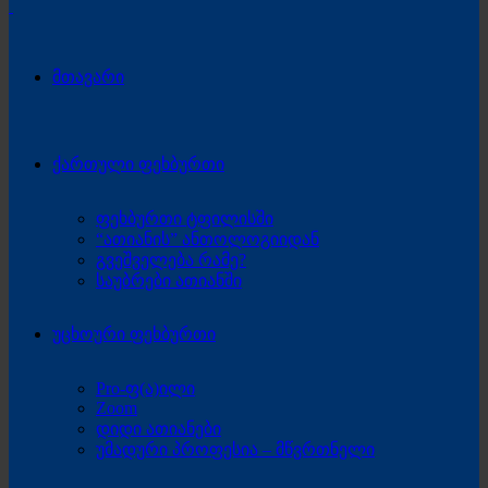
მთავარი
ქართული ფეხბურთი
ფეხბურთი ტფილისში
“ათიანის” ანთოლოგიიდან
გვეშველება რამე?
საუბრები ათიანში
უცხოური ფეხბურთი
Pro-ფ(ა)ილი
Zoom
დიდი ათიანები
უმადური პროფესია – მწვრთნელი