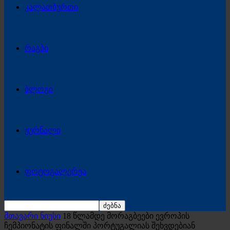
კალათბურთი
რაგბი
ბლოგი
ჟურნალი
ფოტოგალერეა
მთავარი ნიუსი
18 წლამდე მორაგბეები ევროპის
ჩემპიონატის ფინალში პორტუგალიას შეხვდებიან