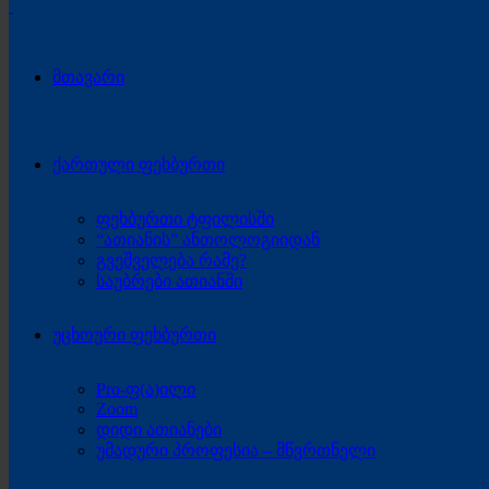
მთავარი
ქართული ფეხბურთი
ფეხბურთი ტფილისში
“ათიანის” ანთოლოგიიდან
გვეშველება რამე?
საუბრები ათიანში
უცხოური ფეხბურთი
Pro-ფ(ა)ილი
Zoom
დიდი ათიანები
უმადური პროფესია – მწვრთნელი