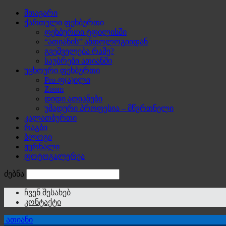
მთავარი
ქართული ფეხბურთი
ფეხბურთი ტფილისში
“ათიანის” ანთოლოგიიდან
გვეშველება რამე?
საუბრები ათიანში
უცხოური ფეხბურთი
Pro-ფ(ა)ილი
Zoom
დიდი ათიანები
უმადური პროფესია – მწვრთნელი
კალათბურთი
რაგბი
ბლოგი
ჟურნალი
ფოტოგალერეა
ძებნა
ჩვენ შესახებ
კონტაქტი
ათიანი