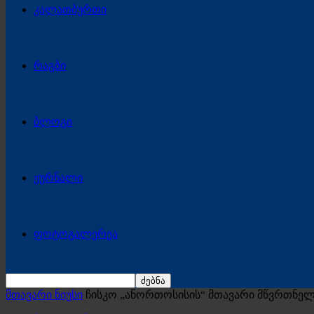
კალათბურთი
რაგბი
ბლოგი
ჟურნალი
ფოტოგალერეა
მთავარი ნიუსი
ჩისკო „ანორთოსისის“ მთავარი მწვრთნელ