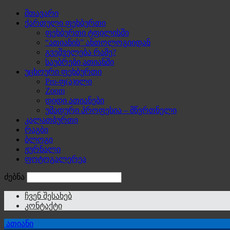
მთავარი
ქართული ფეხბურთი
ფეხბურთი ტფილისში
“ათიანის” ანთოლოგიიდან
გვეშველება რამე?
საუბრები ათიანში
უცხოური ფეხბურთი
Pro-ფ(ა)ილი
Zoom
დიდი ათიანები
უმადური პროფესია – მწვრთნელი
კალათბურთი
რაგბი
ბლოგი
ჟურნალი
ფოტოგალერეა
ძებნა
ჩვენ შესახებ
კონტაქტი
ათიანი