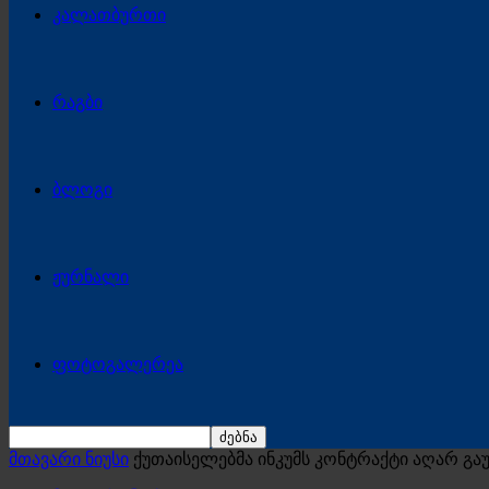
კალათბურთი
რაგბი
ბლოგი
ჟურნალი
ფოტოგალერეა
მთავარი ნიუსი
ქუთაისელებმა ინკუმს კონტრაქტი აღარ გა