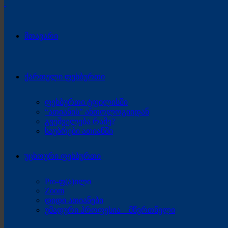
მთავარი
ქართული ფეხბურთი
ფეხბურთი ტფილისში
“ათიანის” ანთოლოგიიდან
გვეშველება რამე?
საუბრები ათიანში
უცხოური ფეხბურთი
Pro-ფ(ა)ილი
Zoom
დიდი ათიანები
უმადური პროფესია – მწვრთნელი