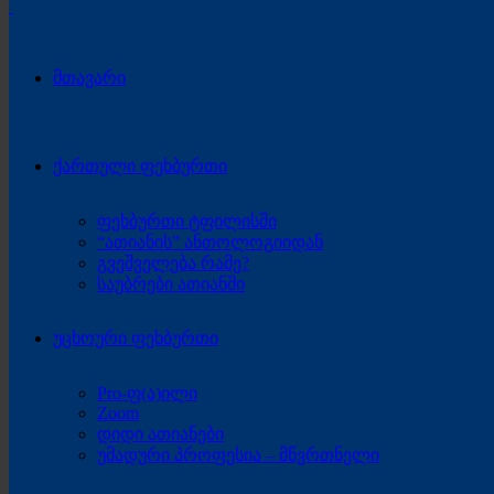
მთავარი
ქართული ფეხბურთი
ფეხბურთი ტფილისში
“ათიანის” ანთოლოგიიდან
გვეშველება რამე?
საუბრები ათიანში
უცხოური ფეხბურთი
Pro-ფ(ა)ილი
Zoom
დიდი ათიანები
უმადური პროფესია – მწვრთნელი