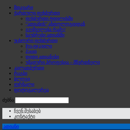
მთავარი
ქართული ფეხბურთი
ფეხბურთი ტფილისში
“ათიანის” ანთოლოგიიდან
გვეშველება რამე?
საუბრები ათიანში
უცხოური ფეხბურთი
Pro-ფ(ა)ილი
Zoom
დიდი ათიანები
უმადური პროფესია – მწვრთნელი
კალათბურთი
რაგბი
ბლოგი
ჟურნალი
ფოტოგალერეა
ძებნა
ჩვენ შესახებ
კონტაქტი
ათიანი