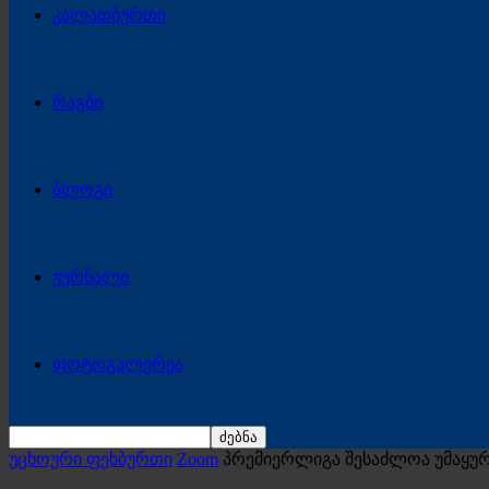
კალათბურთი
რაგბი
ბლოგი
ჟურნალი
ფოტოგალერეა
უცხოური ფეხბურთი
Zoom
პრემიერლიგა შესაძლოა უმაყ