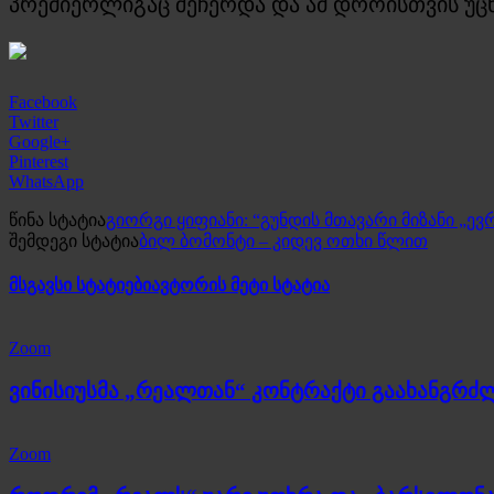
პრემიერლიგაც შეჩერდა და ამ დროისთვის უც
Facebook
Twitter
Google+
Pinterest
WhatsApp
წინა სტატია
გიორგი ყიფიანი: “გუნდის მთავარი მიზანი „ევ
შემდეგი სტატია
ბილ ბომონტი – კიდევ ოთხი წლით
მსგავსი სტატიები
ავტორის მეტი სტატია
Zoom
ვინისიუსმა „რეალთან“ კონტრაქტი გაახანგრძ
Zoom