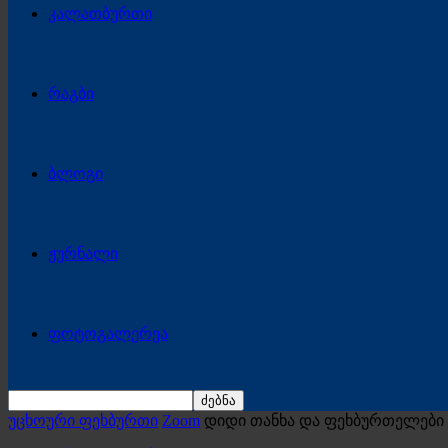
კალათბურთი
რაგბი
ბლოგი
ჟურნალი
ფოტოგალერეა
უცხოური ფეხბურთი
Zoom
დიდი თანხა და ფეხბურთელები