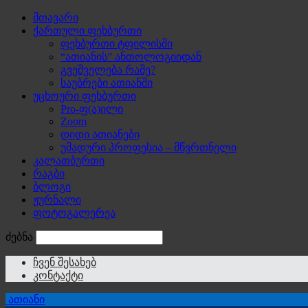
მთავარი
ქართული ფეხბურთი
ფეხბურთი ტფილისში
“ათიანის” ანთოლოგიიდან
გვეშველება რამე?
საუბრები ათიანში
უცხოური ფეხბურთი
Pro-ფ(ა)ილი
Zoom
დიდი ათიანები
უმადური პროფესია – მწვრთნელი
კალათბურთი
რაგბი
ბლოგი
ჟურნალი
ფოტოგალერეა
ძებნა
ჩვენ შესახებ
კონტაქტი
ათიანი