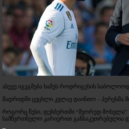
ასევე იგეგმება ხამეს როდრიგესის საბოლოოდ
მადრიდში ცეცხლი კვლავ დაინთო – პერესმა მ
როგორც წესი, ფეხბურთში “მეორედ მოსვლა”
სამწვრთნელო კარიერით განსაკუთრებულია და 