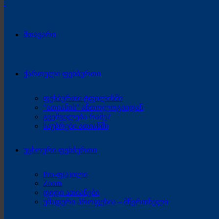
მთავარი
ქართული ფეხბურთი
ფეხბურთი ტფილისში
“ათიანის” ანთოლოგიიდან
გვეშველება რამე?
საუბრები ათიანში
უცხოური ფეხბურთი
Pro-ფ(ა)ილი
Zoom
დიდი ათიანები
უმადური პროფესია – მწვრთნელი