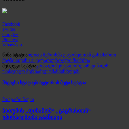
Facebook
Twitter
Google+
Pinterest
WhatsApp
წინა სტატია
ილიას ზუროსმა ესტონეთთან გასამართი
მატჩისთვის 12 კალათბურთელი შეარჩია
შემდეგი სტატია
კოპა ლიბერტადორესის ფინალს
“სანტიაგო ბერნაბეუ” უმასპინძლებს
მსგავსი სტატიები
ავტორის მეტი სტატია
მთავარი ნიუსი
ბათუმის „დინამომ“ „გაგრასთან“
უპირატესობა გაანიავა