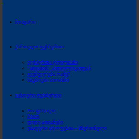
მთავარი
ქართული ფეხბურთი
ფეხბურთი ტფილისში
“ათიანის” ანთოლოგიიდან
გვეშველება რამე?
საუბრები ათიანში
უცხოური ფეხბურთი
Pro-ფ(ა)ილი
Zoom
დიდი ათიანები
უმადური პროფესია – მწვრთნელი