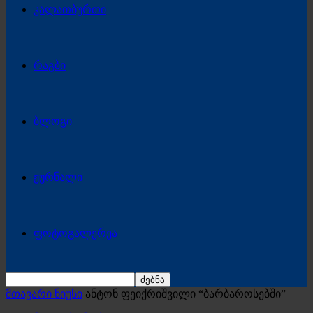
კალათბურთი
რაგბი
ბლოგი
ჟურნალი
ფოტოგალერეა
მთავარი ნიუსი
ანტონ ფეიქრიშვილი “ბარბაროსებში”