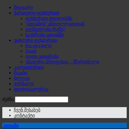
მთავარი
ქართული ფეხბურთი
ფეხბურთი ტფილისში
“ათიანის” ანთოლოგიიდან
გვეშველება რამე?
საუბრები ათიანში
უცხოური ფეხბურთი
Pro-ფ(ა)ილი
Zoom
დიდი ათიანები
უმადური პროფესია – მწვრთნელი
კალათბურთი
რაგბი
ბლოგი
ჟურნალი
ფოტოგალერეა
ძებნა
ჩვენ შესახებ
კონტაქტი
ათიანი