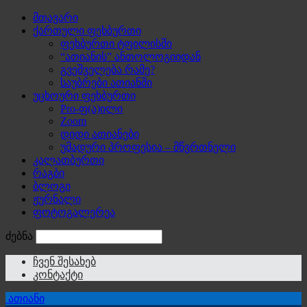
მთავარი
ქართული ფეხბურთი
ფეხბურთი ტფილისში
“ათიანის” ანთოლოგიიდან
გვეშველება რამე?
საუბრები ათიანში
უცხოური ფეხბურთი
Pro-ფ(ა)ილი
Zoom
დიდი ათიანები
უმადური პროფესია – მწვრთნელი
კალათბურთი
რაგბი
ბლოგი
ჟურნალი
ფოტოგალერეა
ძებნა
ჩვენ შესახებ
კონტაქტი
ათიანი