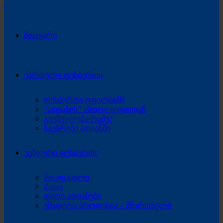
მთავარი
ქართული ფეხბურთი
ფეხბურთი ტფილისში
“ათიანის” ანთოლოგიიდან
გვეშველება რამე?
საუბრები ათიანში
უცხოური ფეხბურთი
Pro-ფ(ა)ილი
Zoom
დიდი ათიანები
უმადური პროფესია – მწვრთნელი