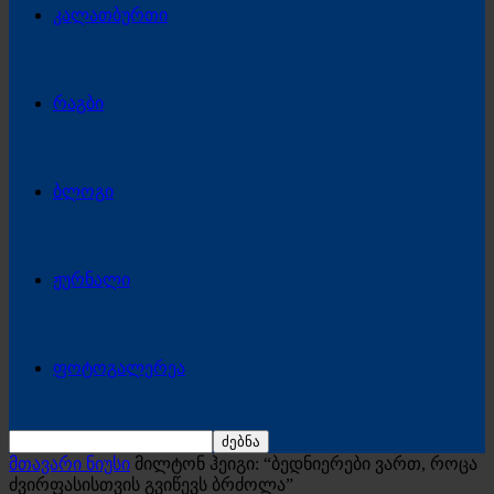
კალათბურთი
რაგბი
ბლოგი
ჟურნალი
ფოტოგალერეა
მთავარი ნიუსი
მილტონ ჰეიგი: “ბედნიერები ვართ, როცა
ძვირფასისთვის გვიწევს ბრძოლა”