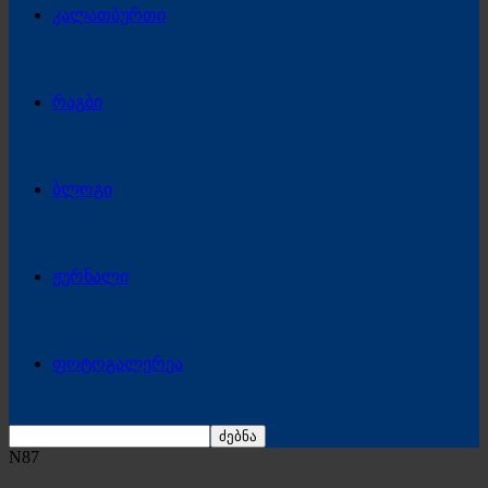
კალათბურთი
რაგბი
ბლოგი
ჟურნალი
ფოტოგალერეა
N87