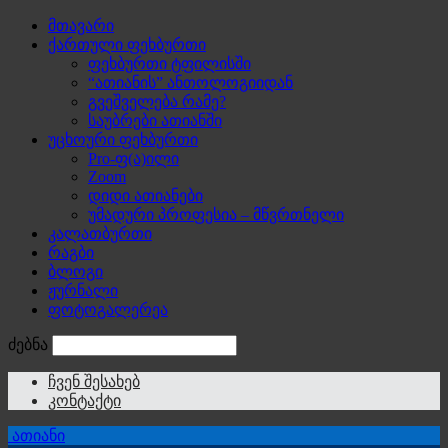
მთავარი
ქართული ფეხბურთი
ფეხბურთი ტფილისში
“ათიანის” ანთოლოგიიდან
გვეშველება რამე?
საუბრები ათიანში
უცხოური ფეხბურთი
Pro-ფ(ა)ილი
Zoom
დიდი ათიანები
უმადური პროფესია – მწვრთნელი
კალათბურთი
რაგბი
ბლოგი
ჟურნალი
ფოტოგალერეა
ძებნა
ჩვენ შესახებ
კონტაქტი
ათიანი