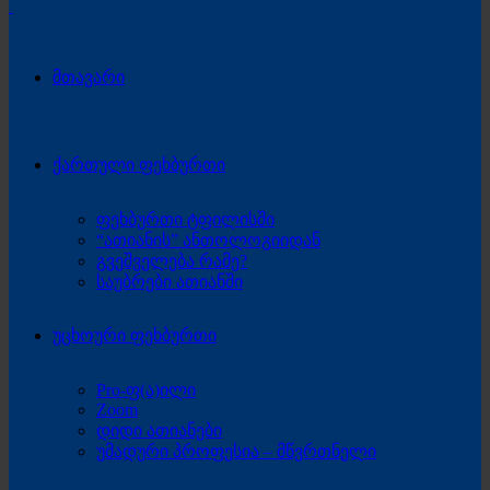
მთავარი
ქართული ფეხბურთი
ფეხბურთი ტფილისში
“ათიანის” ანთოლოგიიდან
გვეშველება რამე?
საუბრები ათიანში
უცხოური ფეხბურთი
Pro-ფ(ა)ილი
Zoom
დიდი ათიანები
უმადური პროფესია – მწვრთნელი