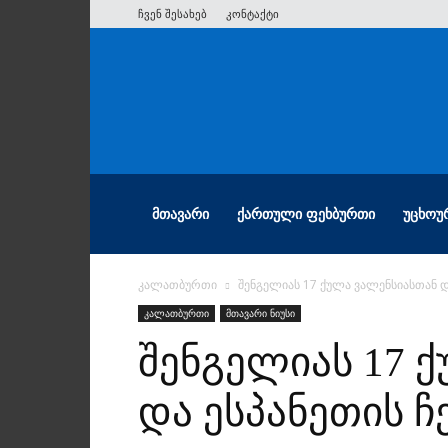
ჩვენ შესახებ
კონტაქტი
ათიანი
ᲛᲗᲐᲕᲐᲠᲘ
ᲥᲐᲠᲗᲣᲚᲘ ᲤᲔᲮᲑᲣᲠᲗᲘ
ᲣᲪᲮᲝᲣ
კალათბურთი
შენგელიას 17 ქულა ვალენსიასთან და
კალათბურთი
მთავარი ნიუსი
შენგელიას 17 
და ესპანეთის ჩ