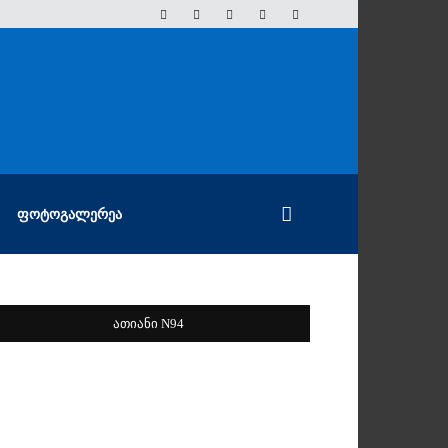
ᲤᲝᲢᲝᲒᲐᲚᲔᲠᲔᲐ
ათიანი N94