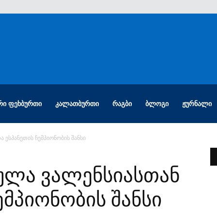
ᲠᲘ ᲤᲔᲮᲑᲣᲠᲗᲘ
ᲙᲐᲚᲐᲗᲑᲣᲠᲗᲘ
ᲠᲐᲒᲑᲘ
ᲑᲚᲝᲒᲘ
ᲟᲣᲠᲜᲐᲚᲘ
 ესპანეთის ჩემპიონობის შანსი
ქულა ვალენსიასთან
ემპიონობის შანსი