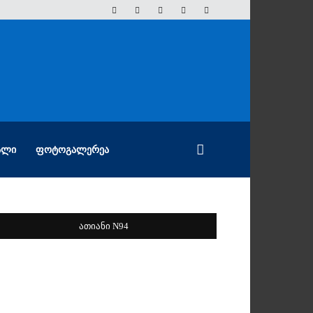
ᲐᲚᲘ
ᲤᲝᲢᲝᲒᲐᲚᲔᲠᲔᲐ
ათიანი N94