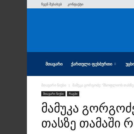
ჩვენ შესახებ
კონტაქტი
ათიანი
ᲛᲗᲐᲕᲐᲠᲘ
ᲥᲐᲠᲗᲣᲚᲘ ᲤᲔᲮᲑᲣᲠᲗᲘ
ᲣᲪᲮ
მთავარი ნიუსი
მამუკა გორგოძე: “მსოფლიოს თასზე
მთავარი ნიუსი
რაგბი
მამუკა გორგოძ
თასზე თამაში რ