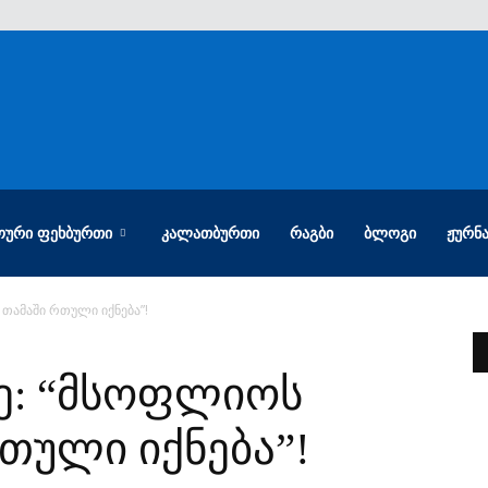
ᲝᲣᲠᲘ ᲤᲔᲮᲑᲣᲠᲗᲘ
ᲙᲐᲚᲐᲗᲑᲣᲠᲗᲘ
ᲠᲐᲒᲑᲘ
ᲑᲚᲝᲒᲘ
ᲟᲣᲠᲜ
 თამაში რთული იქნება”!
ე: “მსოფლიოს
თული იქნება”!