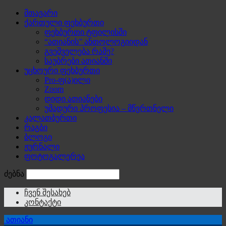
მთავარი
ქართული ფეხბურთი
ფეხბურთი ტფილისში
“ათიანის” ანთოლოგიიდან
გვეშველება რამე?
საუბრები ათიანში
უცხოური ფეხბურთი
Pro-ფ(ა)ილი
Zoom
დიდი ათიანები
უმადური პროფესია – მწვრთნელი
კალათბურთი
რაგბი
ბლოგი
ჟურნალი
ფოტოგალერეა
ძებნა
ჩვენ შესახებ
კონტაქტი
ათიანი