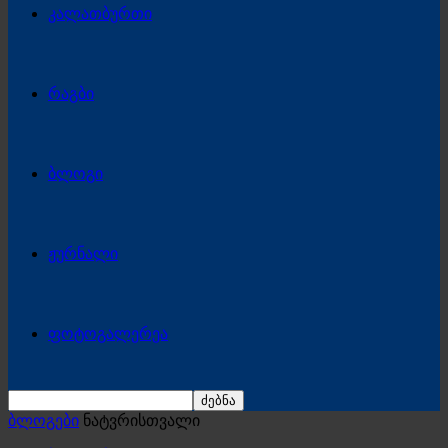
კალათბურთი
რაგბი
ბლოგი
ჟურნალი
ფოტოგალერეა
ბლოგები
ნატვრისთვალი