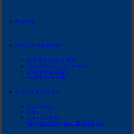
მთავარი
ქართული ფეხბურთი
ფეხბურთი ტფილისში
“ათიანის” ანთოლოგიიდან
გვეშველება რამე?
საუბრები ათიანში
უცხოური ფეხბურთი
Pro-ფ(ა)ილი
Zoom
დიდი ათიანები
უმადური პროფესია – მწვრთნელი