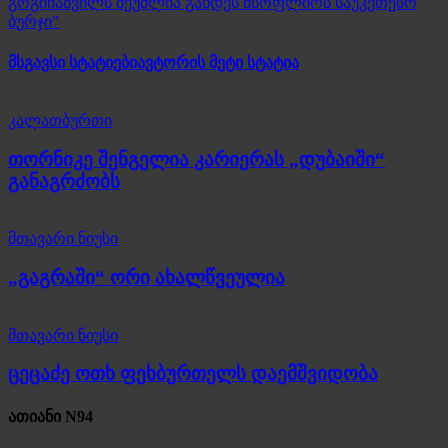
გოგიჩაშვილს შეუძლია გახდეს მსოფლიოს საუკეთესო
ბურჯი”
მსგავსი სტატიები
ავტორის მეტი სტატია
კალათბურთი
თორნიკე შენგელია კარიერას „დუბაიში“
განაგრძობს
მთავარი ნიუსი
„გაგრაში“ ორი ახალწვეულია
მთავარი ნიუსი
ცეცაძე ოთხ ფეხბურთელს დაემშვიდობა
ათიანი N94